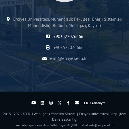
Erciyes Üniversitesi, Mühendislik Fakültesi, Enerji Sistemleri
Mühendisliği Bölümü, Melikgazi, Kayseri
+903522076666
+903522076666
esm@erciyes.edu.tr
ERÜ Anasayfa
2015 - 2026 © ERÜ Web İçerik Yönetim Sistemi | Erciyes Üniversitesi Bilgi İşlem
Daire Başkanlığı
Web sitesi içerik sorumlusu: Saltuk Buğra SELÇUKLU - sbselcuklu@erciyes.edu.tr