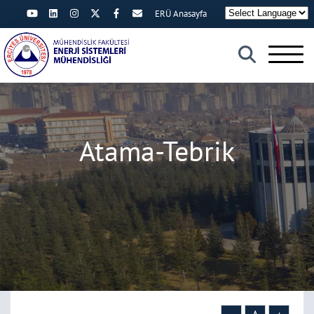
ERÜ Anasayfa
×
Atama-Tebrik