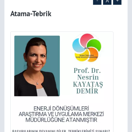
-
A
+
Atama-Tebrik