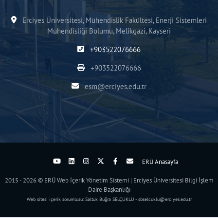
Erciyes Üniversitesi, Mühendislik Fakültesi, Enerji Sistemleri
Mühendisliği Bölümü, Melikgazi, Kayseri
+903522076666
+903522076666
esm@erciyes.edu.tr
ERÜ Anasayfa
2015 - 2026 © ERÜ Web İçerik Yönetim Sistemi | Erciyes Üniversitesi Bilgi İşlem
Daire Başkanlığı
Web sitesi içerik sorumlusu: Saltuk Buğra SELÇUKLU - sbselcuklu@erciyes.edu.tr