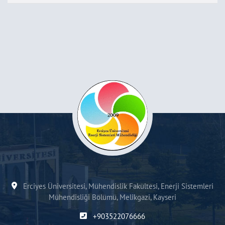
Erciyes Üniversitesi, Mühendislik Fakültesi, Enerji Sistemleri
Mühendisliği Bölümü, Melikgazi, Kayseri
+903522076666