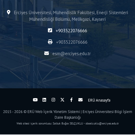
Erciyes Üniversitesi, Mühendislik Fakültesi, Enerji Sistemleri
Mühendisliği Bölümü, Melikgazi, Kayseri
+903522076666
+903522076666
esm@erciyes.edu.tr
ERÜ Anasayfa
2015 - 2026 © ERÜ Web İçerik Yönetim Sistemi | Erciyes Üniversitesi Bilgi İşlem
Daire Başkanlığı
Web sitesi içerik sorumlusu: Saltuk Buğra SELÇUKLU - sbselcuklu@erciyes.edu.tr